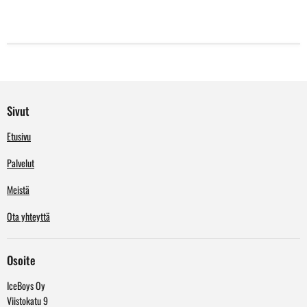
Sivut
Etusivu
Palvelut
Meistä
Ota yhteyttä
Osoite
IceBoys Oy
Viistokatu 9