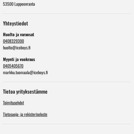
53500 Lappeenranta
Yhteystiedot
Huolto ja varaosat
0408329300
huolto@iceboys.fi
Myynti ja vuokraus
0405405670
markku.tuomaala@iceboys.fi
Tietoa yrityksestämme
Toimitusehdot
Tietosuoja- ja rekisteriseloste