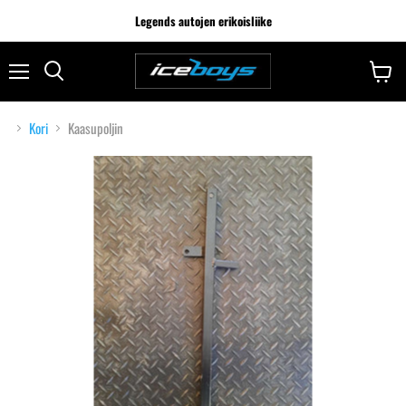
Legends autojen erikoisliike
Kori
Kaasupoljin