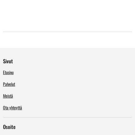
Sivut
Etusivu
Palvelut
Meistä
Ota yhteyttä
Osoite