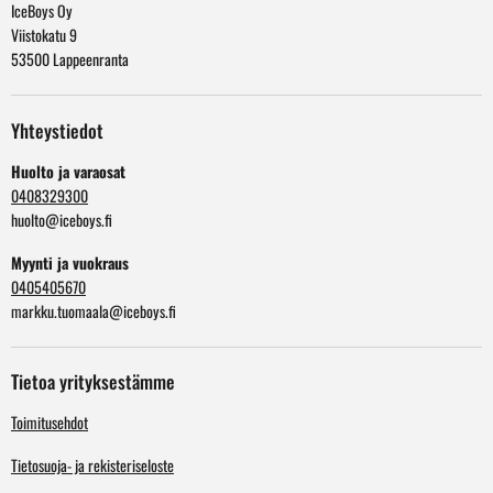
IceBoys Oy
Viistokatu 9
53500 Lappeenranta
Yhteystiedot
Huolto ja varaosat
0408329300
huolto@iceboys.fi
Myynti ja vuokraus
0405405670
markku.tuomaala@iceboys.fi
Tietoa yrityksestämme
Toimitusehdot
Tietosuoja- ja rekisteriseloste