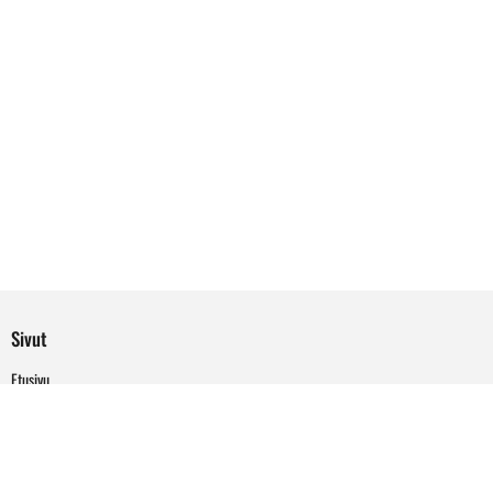
Sivut
Etusivu
Palvelut
Meistä