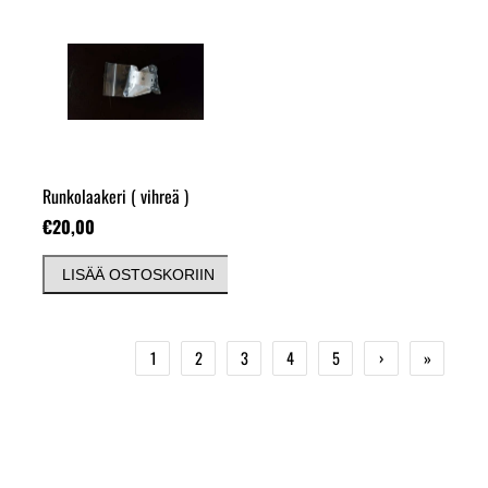
Runkolaakeri
( vihreä )
€20,00
LISÄÄ OSTOSKORIIN
1
2
3
4
5
›
»