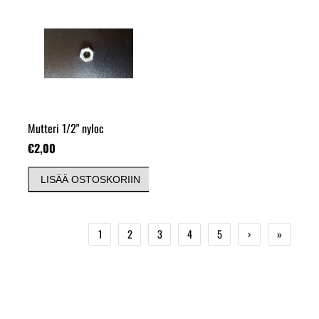
Mutteri 1/2" nyloc
€2,00
LISÄÄ OSTOSKORIIN
1
2
3
4
5
›
»