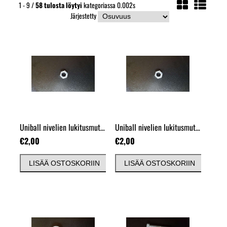
1 - 9 /
58
tulosta löytyi
kategoriassa 0.002s
Järjestetty
Uniball nivelien lukitusmutteri 1/2"
( Vasen )
Uniball nivelien lukitusmutteri 1/2"
( 
€2,00
€2,00
LISÄÄ OSTOSKORIIN
LISÄÄ OSTOSKORIIN