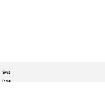
Sivut
Etusivu
Palvelut
Meistä