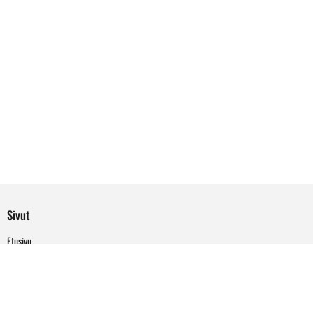
Sivut
Etusivu
Palvelut
Meistä