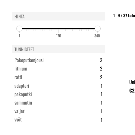
1 - 9 /
37
tulo
HINTA
1
170
340
TUNNISTEET
Pakoputkenjousi
2
lithium
2
ratti
2
adapteri
1
€2
pakoputki
1
sammutin
1
vaijeri
1
vyöt
1