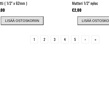
tti
( 1/2" x 62mm )
Mutteri 1/2" nyloc
,00
€2,00
LISÄÄ OSTOSKORIIN
LISÄÄ OSTOSKO
1
2
3
4
5
›
»