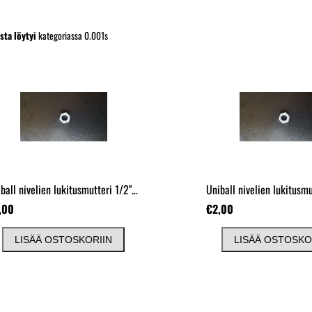
sta löytyi
kategoriassa 0.001s
Uniball nivelien lukitusmutteri 1/2"
( Vasen )
,00
€2,00
LISÄÄ OSTOSKORIIN
LISÄÄ OSTOSKO