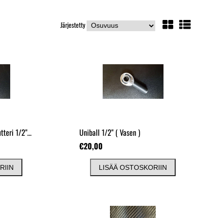
Järjestetty
Uniball nivelien lukitusmutteri 1/2"
( Oikea )
Uniball 1/2"
( Vasen )
€20,00
RIIN
LISÄÄ OSTOSKORIIN