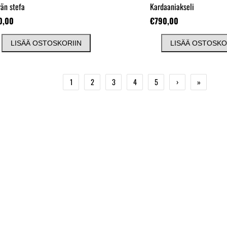
än stefa
Kardaaniakseli
0,00
€790,00
LISÄÄ OSTOSKORIIN
LISÄÄ OSTOSKO
1
2
3
4
5
›
»