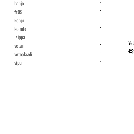
banjo
1
fz09
1
keppi
1
kolmio
1
laippa
1
Vet
vetari
1
€3
vetoakseli
1
vipu
1