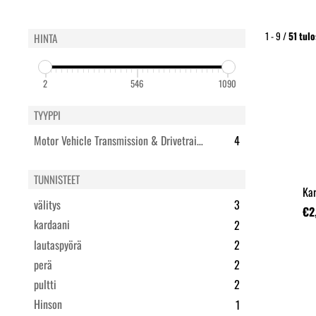
1 - 9 /
51
tulo
HINTA
2
546
1090
TYYPPI
Motor Vehicle Transmission & Drivetrain Parts
4
TUNNISTEET
välitys
3
€2
kardaani
2
lautaspyörä
2
perä
2
pultti
2
Hinson
1