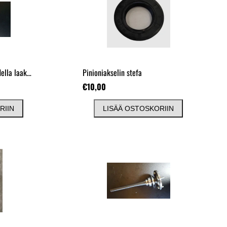
Vaihteensiirtokolmio kahdella laakerilla, alumiinia
Pinioniakselin stefa
€10,00
RIIN
LISÄÄ OSTOSKORIIN