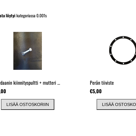
sta löytyi
kategoriassa 0.001s
Kardaanin kiinnityspultti + mutteri perään
Perän tiiviste
,00
€5,00
LISÄÄ OSTOSKORIIN
LISÄÄ OSTOSKO