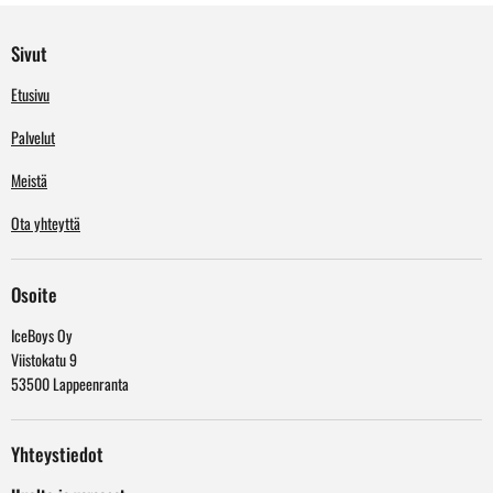
Sivut
Etusivu
Palvelut
Meistä
Ota yhteyttä
Osoite
IceBoys Oy
Viistokatu 9
53500 Lappeenranta
Yhteystiedot