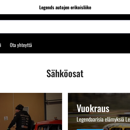
Legends autojen erikoisliike
i
Ota yhteyttä
Sähköosat
Vuokraus
Legendaarisia elämyksiä Le