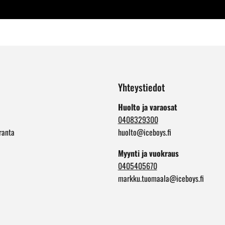
Yhteystiedot
Huolto ja varaosat
0408329300
ranta
huolto@iceboys.fi
Myynti ja vuokraus
0405405670
markku.tuomaala@iceboys.fi