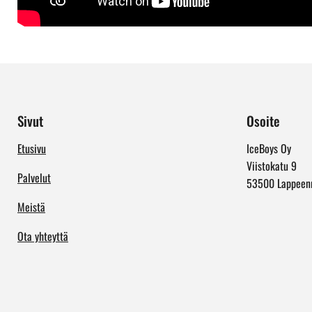
Sivut
Osoite
Etusivu
IceBoys Oy
Viistokatu 9
Palvelut
53500 Lappeen
Meistä
Ota yhteyttä