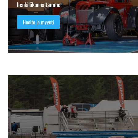
henkilökunnaltamme
Huolto ja myynti