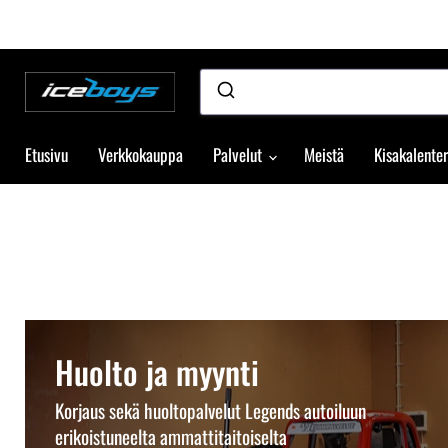
Etusivu
Verkkokauppa
Palvelut
Meistä
Kisakalenter
Huolto ja myynti
Korjaus sekä huoltopalvelut Legends autoiluun
erikoistuneelta ammattitaitoiselta