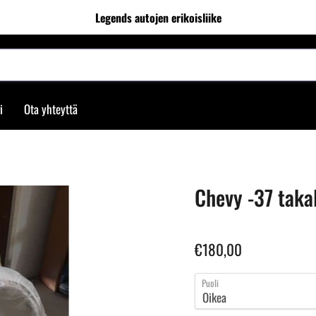
Legends autojen erikoisliike
i
Ota yhteyttä
Chevy -37 taka
€180,00
Puoli