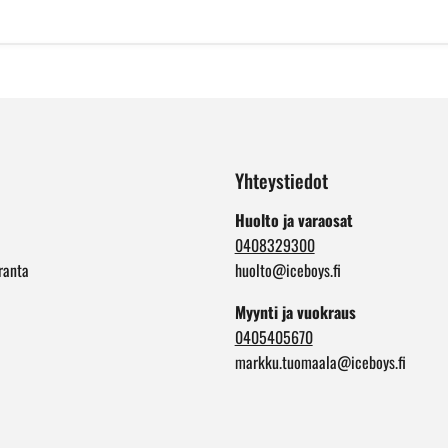
Yhteystiedot
Huolto ja varaosat
0408329300
ranta
huolto@iceboys.fi
Myynti ja vuokraus
0405405670
markku.tuomaala@iceboys.fi