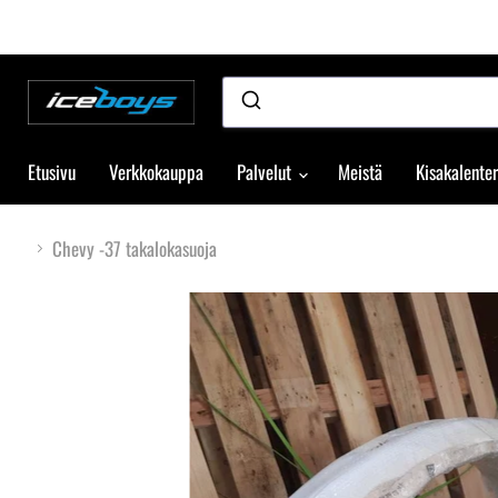
Etusivu
Verkkokauppa
Palvelut
Meistä
Kisakalenter
Chevy -37 takalokasuoja