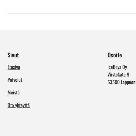
Sivut
Osoite
Etusivu
IceBoys Oy
Viistokatu 9
Palvelut
53500 Lappeen
Meistä
Ota yhteyttä