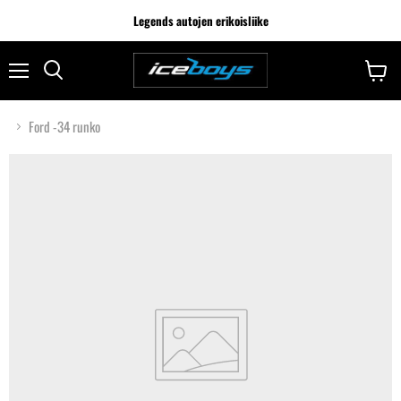
Legends autojen erikoisliike
Ford -34 runko