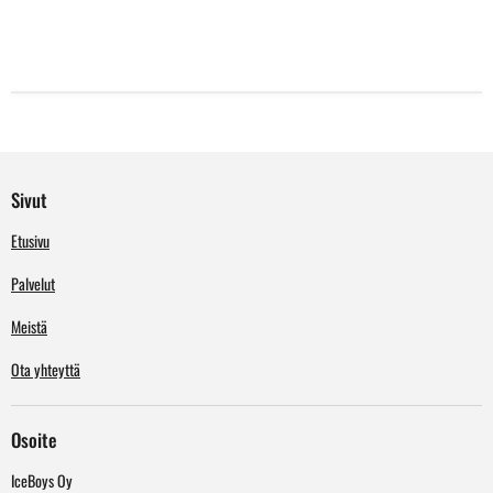
Sivut
Etusivu
Palvelut
Meistä
Ota yhteyttä
Osoite
IceBoys Oy