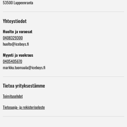
53500 Lappeenranta
Yhteystiedot
Huolto ja varaosat
0408329300
huolto@iceboys.fi
Myynti ja vuokraus
0405405670
markku.tuomaala@iceboys.fi
Tietoa yrityksestämme
Toimitusehdot
Tietosuoja- ja rekisteriseloste