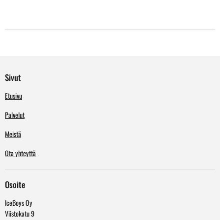
Sivut
Etusivu
Palvelut
Meistä
Ota yhteyttä
Osoite
IceBoys Oy
Viistokatu 9