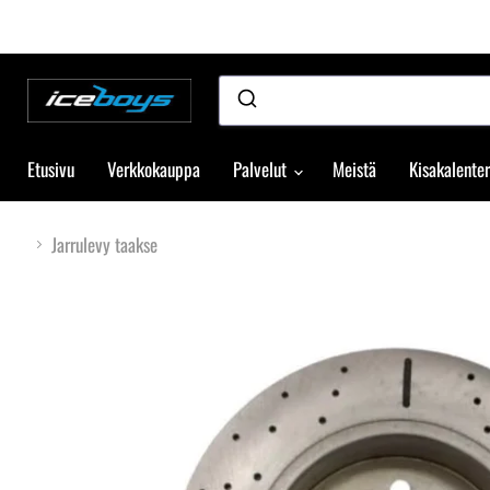
Etusivu
Verkkokauppa
Palvelut
Meistä
Kisakalenter
Jarrulevy taakse