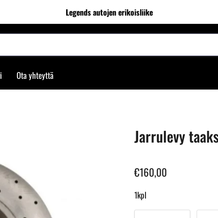
Legends autojen erikoisliike
i
Ota yhteyttä
Jarrulevy taak
€160,00
1kpl