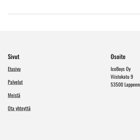
Sivut
Osoite
Etusivu
IceBoys Oy
Viistokatu 9
Palvelut
53500 Lappeen
Meistä
Ota yhteyttä