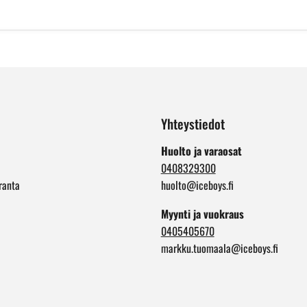
Yhteystiedot
Huolto ja varaosat
0408329300
ranta
huolto@iceboys.fi
Myynti ja vuokraus
0405405670
markku.tuomaala@iceboys.fi