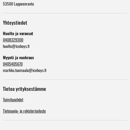
53500 Lappeenranta
Yhteystiedot
Huolto ja varaosat
0408329300
huolto@iceboys.fi
Myynti ja vuokraus
0405405670
markku.tuomaala@iceboys.fi
Tietoa yrityksestämme
Toimitusehdot
Tietosuoja- ja rekisteriseloste