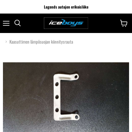
Legends autojen erikoisliike
Kaasuttimen lämpösuojan kiinnitysrauta