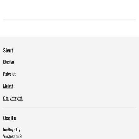
Sivut
Etusivu
Palvelut
Meistä
Ota yhteyttä
Osoite
IceBoys Oy
Viistokatu 9