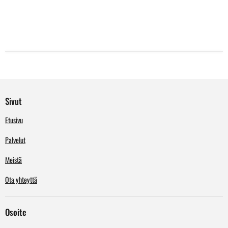
Sivut
Etusivu
Palvelut
Meistä
Ota yhteyttä
Osoite