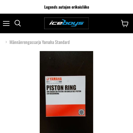
Legends autojen erikoisliike
Männänrengassarja Yamaha Standard