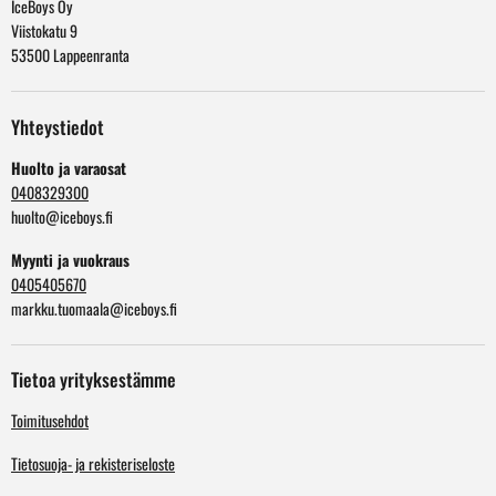
IceBoys Oy
Viistokatu 9
53500 Lappeenranta
Yhteystiedot
Huolto ja varaosat
0408329300
huolto@iceboys.fi
Myynti ja vuokraus
0405405670
markku.tuomaala@iceboys.fi
Tietoa yrityksestämme
Toimitusehdot
Tietosuoja- ja rekisteriseloste