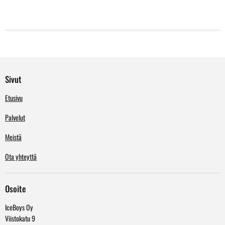
Sivut
Etusivu
Palvelut
Meistä
Ota yhteyttä
Osoite
IceBoys Oy
Viistokatu 9