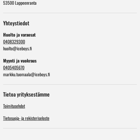
53500 Lappeenranta
Yhteystiedot
Huolto ja varaosat
0408329300
huolto@iceboys.fi
Myynti ja vuokraus
0405405670
markku.tuomaala@iceboys.fi
Tietoa yrityksestämme
Toimitusehdot
Tietosuoja- ja rekisteriseloste