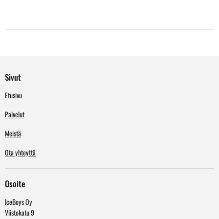
Sivut
Etusivu
Palvelut
Meistä
Ota yhteyttä
Osoite
IceBoys Oy
Viistokatu 9