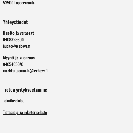
53500 Lappeenranta
Yhteystiedot
Huolto ja varaosat
0408329300
huolto@iceboys.fi
Myynti ja vuokraus
0405405670
markku.tuomaala@iceboys.fi
Tietoa yrityksestämme
Toimitusehdot
Tietosuoja- ja rekisteriseloste