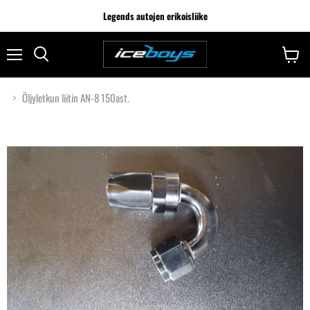
Legends autojen erikoisliike
Öljyletkun liitin AN-8 150ast.