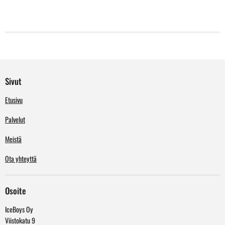
Sivut
Etusivu
Palvelut
Meistä
Ota yhteyttä
Osoite
IceBoys Oy
Viistokatu 9