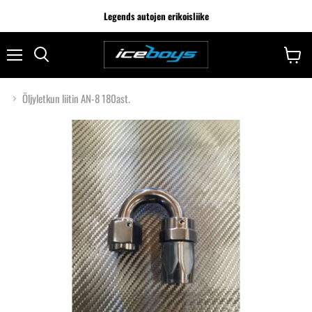
Legends autojen erikoisliike
Öljyletkun liitin AN-8 180ast.