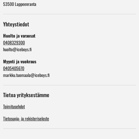
53500 Lappeenranta
Yhteystiedot
Huolto ja varaosat
0408329300
huolto@iceboys.fi
Myynti ja vuokraus
0405405670
markku.tuomaala@iceboys.fi
Tietoa yrityksestämme
Toimitusehdot
Tietosuoja- ja rekisteriseloste