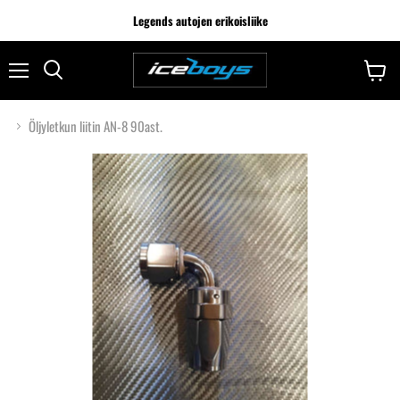
Legends autojen erikoisliike
Öljyletkun liitin AN-8 90ast.