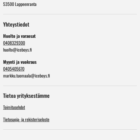
53500 Lappeenranta
Yhteystiedot
Huolto ja varaosat
0408329300
huolto@iceboys.fi
Myynti ja vuokraus
0405405670
markku.tuomaala@iceboys.fi
Tietoa yrityksestämme
Toimitusehdot
Tietosuoja- ja rekisteriseloste