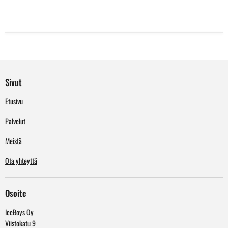
Sivut
Etusivu
Palvelut
Meistä
Ota yhteyttä
Osoite
IceBoys Oy
Viistokatu 9