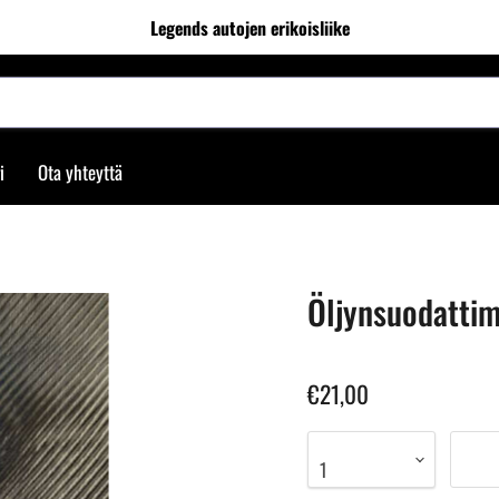
Legends autojen erikoisliike
i
Ota yhteyttä
Öljynsuodattim
€21,00