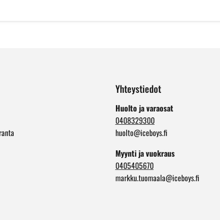
Yhteystiedot
Huolto ja varaosat
0408329300
ranta
huolto@iceboys.fi
Myynti ja vuokraus
0405405670
markku.tuomaala@iceboys.fi