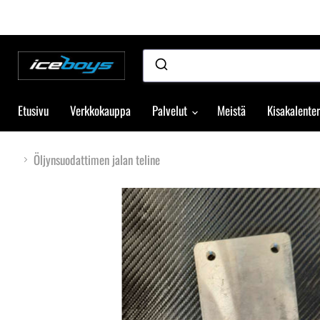
Etusivu
Verkkokauppa
Palvelut
Meistä
Kisakalenter
Öljynsuodattimen jalan teline