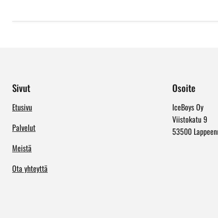
Sivut
Osoite
Etusivu
IceBoys Oy
Viistokatu 9
Palvelut
53500 Lappeen
Meistä
Ota yhteyttä