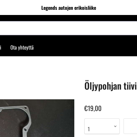
Legends autojen erikoisliike
i
Ota yhteyttä
Öljypohjan tiiv
€19,00