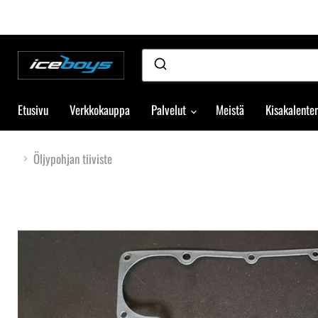
Etusivu
Verkkokauppa
Palvelut
Meistä
Kisakalenter
Öljypohjan tiiviste