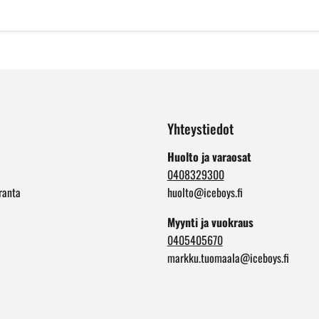
Yhteystiedot
Huolto ja varaosat
0408329300
ranta
huolto@iceboys.fi
Myynti ja vuokraus
0405405670
markku.tuomaala@iceboys.fi