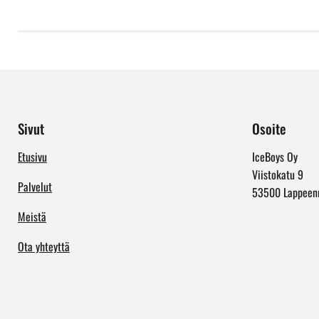
Sivut
Osoite
Etusivu
IceBoys Oy
Viistokatu 9
Palvelut
53500 Lappeen
Meistä
Ota yhteyttä