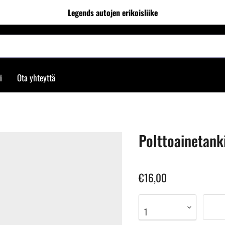
Legends autojen erikoisliike
i
Ota yhteyttä
Polttoainetanki
€16,00