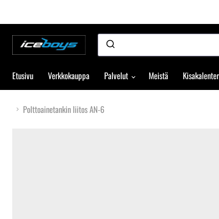
Etusivu
Verkkokauppa
Palvelut
Meistä
Kisakalenter
Polttoainetankin liitos AN-6