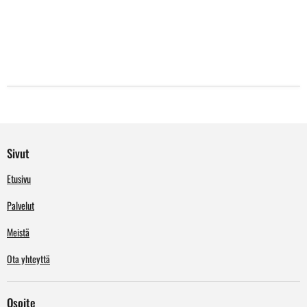
Sivut
Etusivu
Palvelut
Meistä
Ota yhteyttä
Osoite