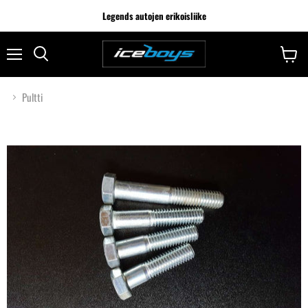
Legends autojen erikoisliike
Pultti