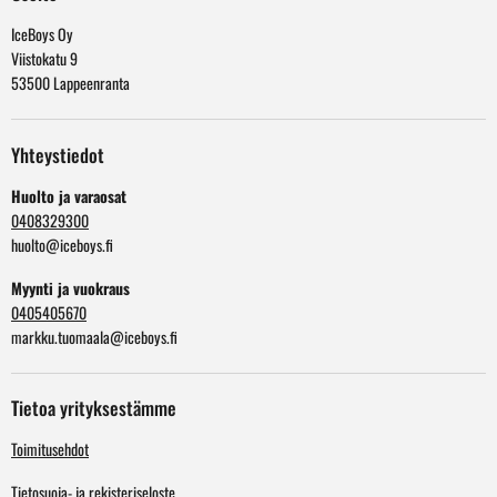
IceBoys Oy
Viistokatu 9
53500 Lappeenranta
Yhteystiedot
Huolto ja varaosat
0408329300
huolto@iceboys.fi
Myynti ja vuokraus
0405405670
markku.tuomaala@iceboys.fi
Tietoa yrityksestämme
Toimitusehdot
Tietosuoja- ja rekisteriseloste