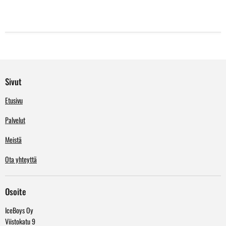
Sivut
Etusivu
Palvelut
Meistä
Ota yhteyttä
Osoite
IceBoys Oy
Viistokatu 9