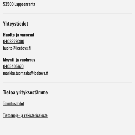
53500 Lappeenranta
Yhteystiedot
Huolto ja varaosat
0408329300
huolto@iceboys.fi
Myynti ja vuokraus
0405405670
markku.tuomaala@iceboys.fi
Tietoa yrityksestämme
Toimitusehdot
Tietosuoja- ja rekisteriseloste