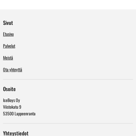
Sivut
Etusivu
Palvelut
Meistä
Ota yhteyttä
Osoite
IceBoys Oy
Viistokatu 9
53500 Lappeenranta
Yhteystiedot