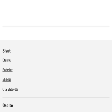
Sivut
Etusivu
Palvelut
Meistä
Ota yhteyttä
Osoite