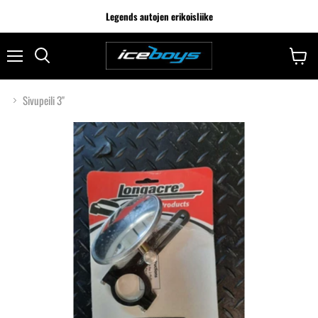
Legends autojen erikoisliike
Sivupeili 3"