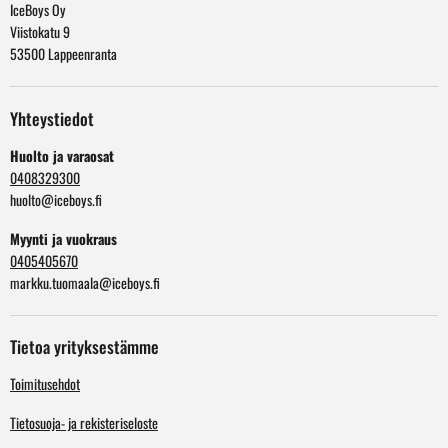
IceBoys Oy
Viistokatu 9
53500 Lappeenranta
Yhteystiedot
Huolto ja varaosat
0408329300
huolto@iceboys.fi
Myynti ja vuokraus
0405405670
markku.tuomaala@iceboys.fi
Tietoa yrityksestämme
Toimitusehdot
Tietosuoja- ja rekisteriseloste