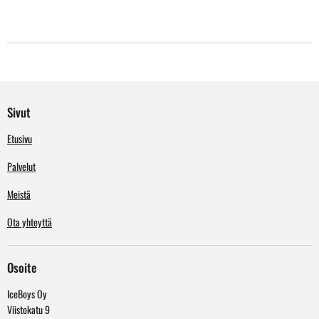
Sivut
Etusivu
Palvelut
Meistä
Ota yhteyttä
Osoite
IceBoys Oy
Viistokatu 9