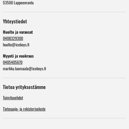
53500 Lappeenranta
Yhteystiedot
Huolto ja varaosat
0408329300
huolto@iceboys.fi
Myynti ja vuokraus
0405405670
markku.tuomaala@iceboys.fi
Tietoa yrityksestämme
Toimitusehdot
Tietosuoja- ja rekisteriseloste