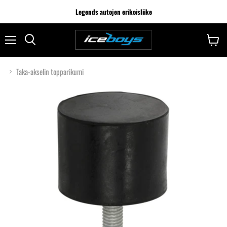
Legends autojen erikoisliike
Taka-akselin topparikumi