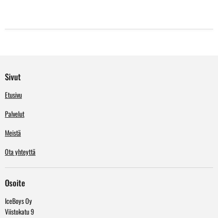
Sivut
Etusivu
Palvelut
Meistä
Ota yhteyttä
Osoite
IceBoys Oy
Viistokatu 9