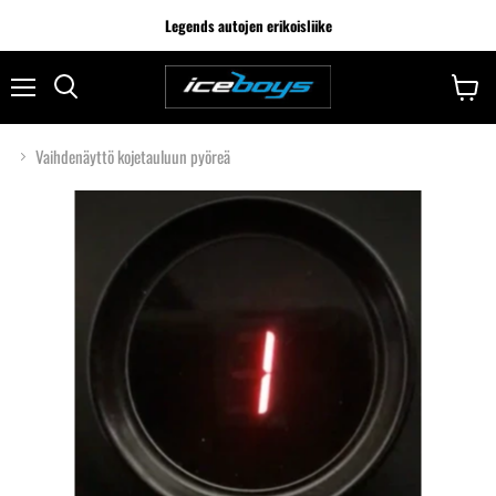
Legends autojen erikoisliike
Vaihdenäyttö kojetauluun pyöreä