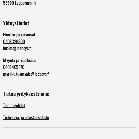
53500 Lappeenranta
Yhteystiedot
Huolto ja varaosat
0408329300
huolto@iceboys.fi
Myynti ja vuokraus
0405405670
markku.tuomaala@iceboys.fi
Tietoa yrityksestämme
Toimitusehdot
Tietosuoja- ja rekisteriseloste