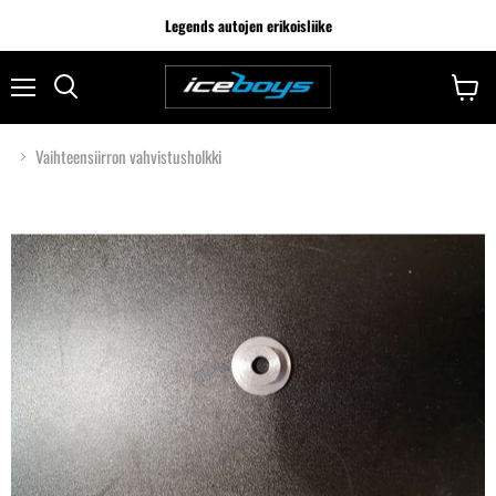
Legends autojen erikoisliike
Vaihteensiirron vahvistusholkki