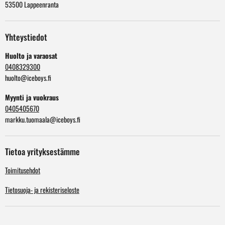
53500 Lappeenranta
Yhteystiedot
Huolto ja varaosat
0408329300
huolto@iceboys.fi
Myynti ja vuokraus
0405405670
markku.tuomaala@iceboys.fi
Tietoa yrityksestämme
Toimitusehdot
Tietosuoja- ja rekisteriseloste