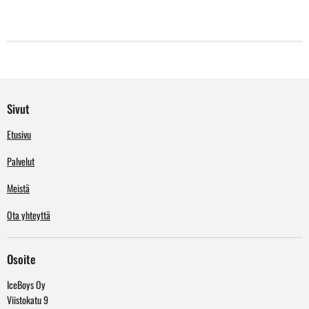
Sivut
Etusivu
Palvelut
Meistä
Ota yhteyttä
Osoite
IceBoys Oy
Viistokatu 9