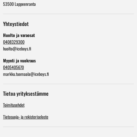
53500 Lappeenranta
Yhteystiedot
Huolto ja varaosat
0408329300
huolto@iceboys.fi
Myynti ja vuokraus
0405405670
markku.tuomaala@iceboys.fi
Tietoa yrityksestämme
Toimitusehdot
Tietosuoja- ja rekisteriseloste