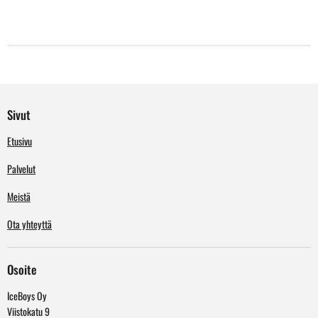
Sivut
Etusivu
Palvelut
Meistä
Ota yhteyttä
Osoite
IceBoys Oy
Viistokatu 9