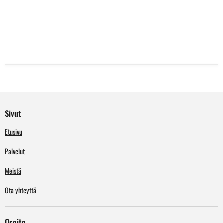
Sivut
Etusivu
Palvelut
Meistä
Ota yhteyttä
Osoite