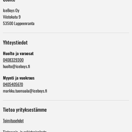
IceBoys Oy
Viistokatu 9
53500 Lappeenranta
Yhteystiedot
Huolto ja varaosat
0408329300
huolto@iceboys.fi
Myynti ja vuokraus
0405405670
markku.tuomaala@iceboys.fi
Tietoa yrityksestämme
Toimitusehdot
Tietosuoja- ja rekisteriseloste